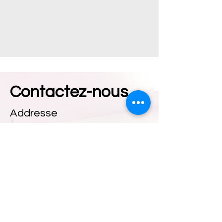
Contactez-nous
Addresse
5144 Route 132, Sainte-Cathérine,
QC, J5C 1L8
Contact
450.638.6584
hldtaekwondoca@gmail.com