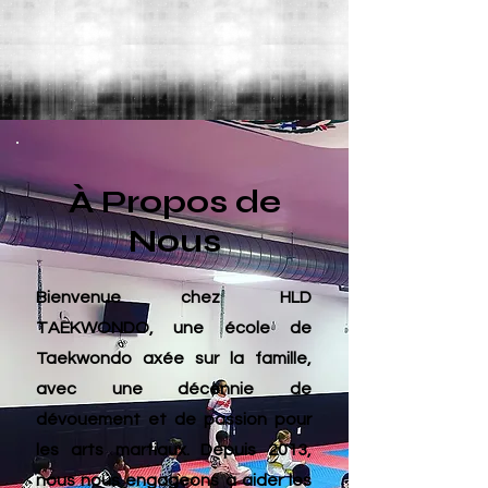
À Propos de
Nous
Bienvenue chez HLD
TAEKWONDO, une école de
Taekwondo axée sur la famille,
avec une décennie de
dévouement et de passion pour
les arts martiaux. Depuis 2013,
nous nous engageons à aider les