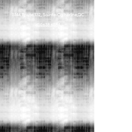
5144 Route 132, Sainte-Cathérine,QC
450.638.6584