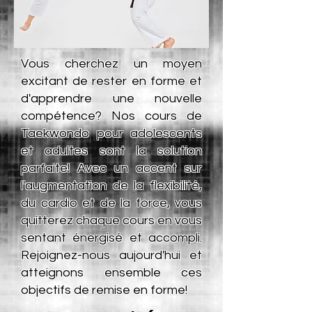
Vous cherchez un moyen
excitant de rester en forme et
d'apprendre une nouvelle
compétence? Nos cours de
Taekwondo pour adolescents
et adultes sont la solution
parfaite! Avec un accent sur
l'augmentation de la flexibilité,
du cardio et de la force, vous
quitterez chaque cours en vous
sentant énergisé et accompli.
Rejoignez-nous aujourd'hui et
atteignons ensemble ces
objectifs de remise en forme!