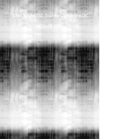
5144 Route 132, Sainte-Cathérine,QC
450.638.6584